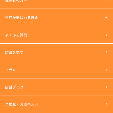
ノルマ罰金無し
支払い方法
社会保険加入可
当店が選ばれる理由
法人運営
送迎あり
日払いOK
よくある質問
イベントもいっぱい
店舗を探す
環境
長年の運営実績
最新の美容機器も試し放題
コラム
完全個室
スタッフ研修
セクハラ根絶
店舗ブログ
反社会的勢力との関係の話
ご応募・お問合わせ