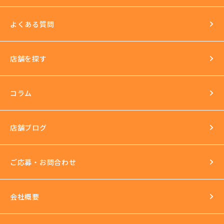
送迎あり
日払いOK
よくある質問
イベントもいっぱい
店舗を探す
環境
長年の運営実績
最新の美容機器も試し放題
コラム
完全個室
スタッフ研修
セクハラ根絶
店舗ブログ
反社会的勢力との関係の話
ご応募・お問合わせ
会社概要