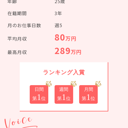
年齢
25歳
在籍期間
3年
月のお仕事日数
週5
80
万円
平均月収
289
万円
最高月収
ランキング入賞
日間
週間
月間
1
1
1
第
位
第
位
第
位