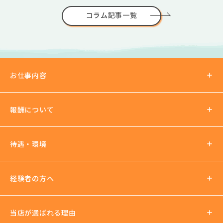
コラム記事一覧
お仕事内容
報酬について
報酬の仕組み
待遇・環境
パーティチャット
2ショットチャット
待遇について
経験者の方へ
ノルマ罰金無し
支払い方法
社会保険加入可
当店が選ばれる理由
法人運営