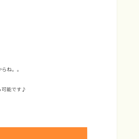
、
からね。。
ら可能です♪