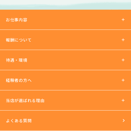
お仕事内容
報酬について
報酬の仕組み
待遇・環境
パーティチャット
2ショットチャット
待遇について
経験者の方へ
ノルマ罰金無し
支払い方法
社会保険加入可
当店が選ばれる理由
法人運営
送迎あり
日払いOK
よくある質問
イベントもいっぱい