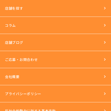
店舗を探す
環境
長年の運営実績
最新の美容機器も試し放題
コラム
完全個室
スタッフ研修
セクハラ根絶
店舗ブログ
反社会的勢力との関係の話
ご応募・お問合わせ
会社概要
プライバシーポリシー
反社会的勢力に対する基本方針