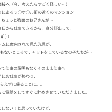
面接へ（今、考えたらすごく怪しい…）
りにあるラ○ホ○ル街の近くのマンション
、ちょっと強面のお兄さんが…
今日から仕事できるから。身分証出して」
ﾟдﾟ)！
ームに案内されて見た光景が、
りもないところでチャットをしている女の子たちが…
って仕事の説明もなくそのまま仕事へ
ずにお仕事が終わり、
もらえずに帰ることに。。
店に電話をしてすぐに辞めさせていただきました。
にしない！と思っていたけど、