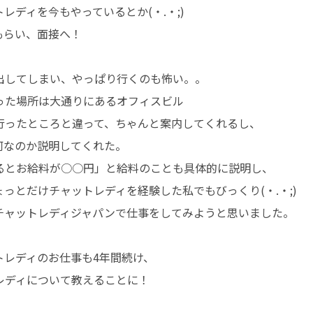
ディを今もやっているとか(・.・;)
もらい、面接へ！
出してしまい、やっぱり行くのも怖い。。
った場所は大通りにあるオフィスビル
行ったところと違って、ちゃんと案内してくれるし、
何なのか説明してくれた。
るとお給料が○○円」と給料のことも具体的に説明し、
っとだけチャットレディを経験した私でもびっくり(・.・;)
チャットレディジャパンで仕事をしてみようと思いました。
トレディのお仕事も4年間続け、
レディについて教えることに！