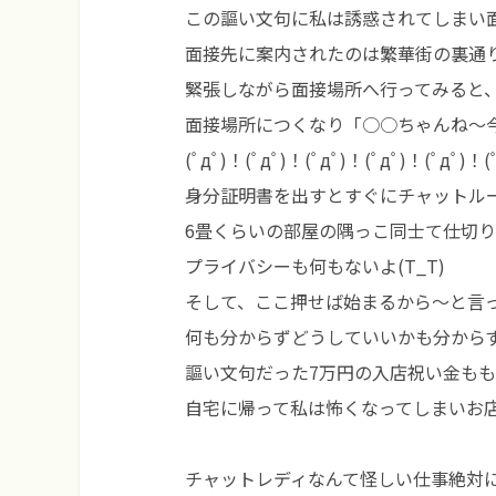
この謳い文句に私は誘惑されてしまい
面接先に案内されたのは繁華街の裏通
緊張しながら面接場所へ行ってみると
面接場所につくなり「○○ちゃんね～
(ﾟдﾟ)！(ﾟдﾟ)！(ﾟдﾟ)！(ﾟдﾟ)！(ﾟдﾟ)！(
身分証明書を出すとすぐにチャットル
6畳くらいの部屋の隅っこ同士て仕切
プライバシーも何もないよ(T_T)
そして、ここ押せば始まるから～と言
何も分からずどうしていいかも分から
謳い文句だった7万円の入店祝い金も
自宅に帰って私は怖くなってしまいお
チャットレディなんて怪しい仕事絶対