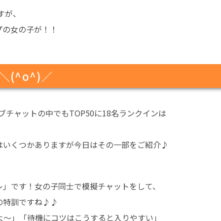
すが、
プの女の子が！！
(^o^)／
チャットの中でもTOP50に18名ランクインは
はいくつかありますが今日はその一部をご紹介♪
レ」です！女の子同士で模擬チャットをして、
の特訓ですね♪♪
よ～」「待機にコツはこうすると入りやすい」