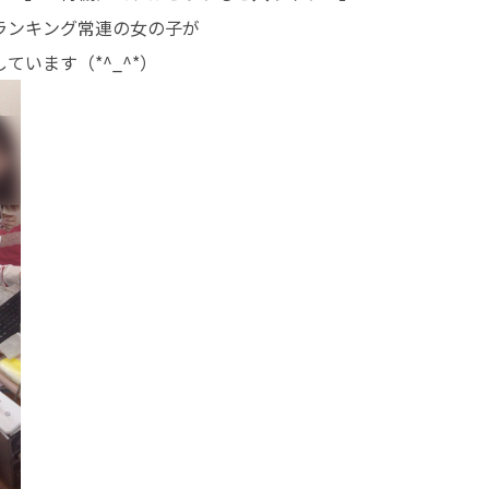
ランキング常連の女の子が
います（*^_^*）