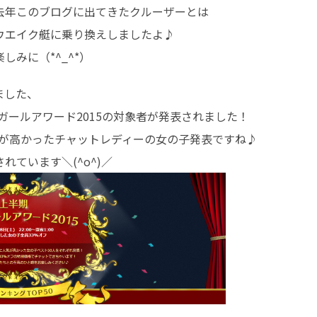
去年このブログに出てきたクルーザーとは
ウエイク艇に乗り換えしましたよ♪
みに（*^_^*）
ました、
ガールアワード2015の対象者が発表されました！
人気が高かったチャットレディーの女の子発表ですね♪
ています＼(^o^)／