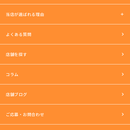
ノルマ罰金無し
支払い方法
社会保険加入可
当店が選ばれる理由
法人運営
送迎あり
日払いOK
よくある質問
イベントもいっぱい
店舗を探す
環境
長年の運営実績
最新の美容機器も試し放題
コラム
完全個室
スタッフ研修
セクハラ根絶
店舗ブログ
反社会的勢力との関係の話
ご応募・お問合わせ