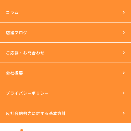
長年の運営実績
最新の美容機器も試し放題
コラム
完全個室
スタッフ研修
セクハラ根絶
店舗ブログ
反社会的勢力との関係の話
ご応募・お問合わせ
会社概要
プライバシーポリシー
反社会的勢力に対する基本方針