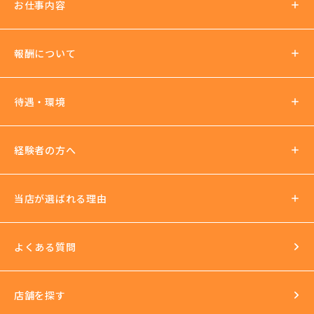
お仕事内容
報酬について
報酬の仕組み
待遇・環境
パーティチャット
2ショットチャット
待遇について
経験者の方へ
ノルマ罰金無し
支払い方法
社会保険加入可
当店が選ばれる理由
法人運営
送迎あり
日払いOK
よくある質問
イベントもいっぱい
店舗を探す
環境