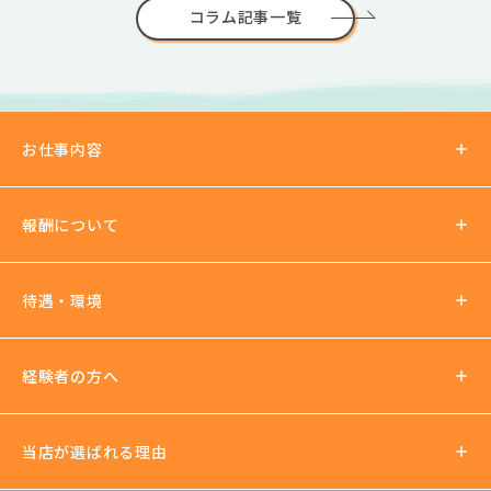
コラム記事一覧
お仕事内容
報酬について
報酬の仕組み
待遇・環境
パーティチャット
2ショットチャット
待遇について
経験者の方へ
ノルマ罰金無し
支払い方法
社会保険加入可
当店が選ばれる理由
法人運営
送迎あり