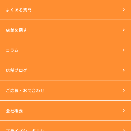
日払いOK
よくある質問
イベントもいっぱい
店舗を探す
環境
長年の運営実績
最新の美容機器も試し放題
コラム
完全個室
スタッフ研修
セクハラ根絶
店舗ブログ
反社会的勢力との関係の話
ご応募・お問合わせ
会社概要
プライバシーポリシー