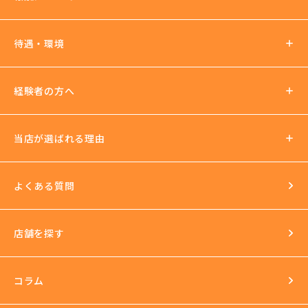
報酬の仕組み
待遇・環境
パーティチャット
2ショットチャット
待遇について
経験者の方へ
ノルマ罰金無し
支払い方法
社会保険加入可
当店が選ばれる理由
法人運営
送迎あり
日払いOK
よくある質問
イベントもいっぱい
店舗を探す
環境
長年の運営実績
最新の美容機器も試し放題
コラム
完全個室
スタッフ研修