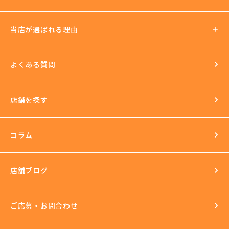
ノルマ罰金無し
支払い方法
社会保険加入可
当店が選ばれる理由
法人運営
送迎あり
日払いOK
よくある質問
イベントもいっぱい
店舗を探す
環境
長年の運営実績
最新の美容機器も試し放題
コラム
完全個室
スタッフ研修
セクハラ根絶
店舗ブログ
反社会的勢力との関係の話
ご応募・お問合わせ