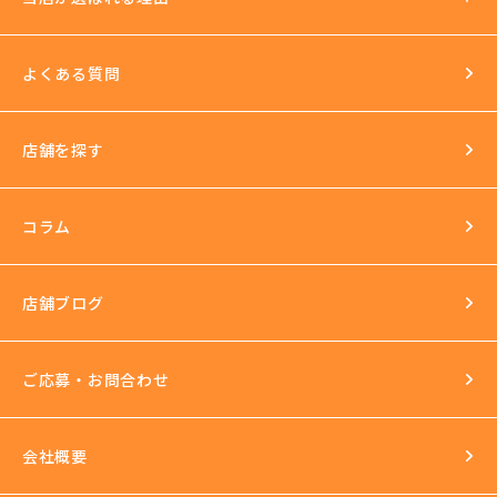
法人運営
送迎あり
日払いOK
よくある質問
イベントもいっぱい
店舗を探す
環境
長年の運営実績
最新の美容機器も試し放題
コラム
完全個室
スタッフ研修
セクハラ根絶
店舗ブログ
反社会的勢力との関係の話
ご応募・お問合わせ
会社概要