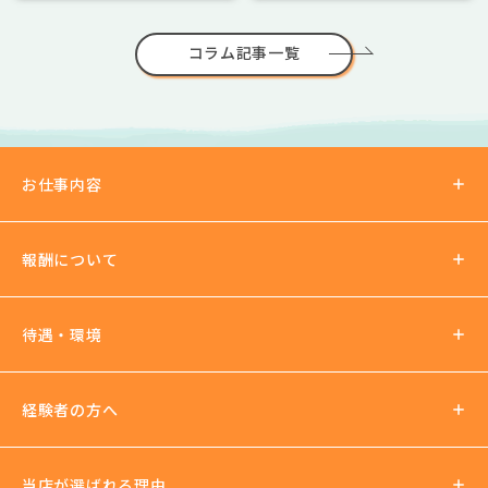
コラム記事一覧
お仕事内容
報酬について
報酬の仕組み
待遇・環境
パーティチャット
2ショットチャット
待遇について
経験者の方へ
ノルマ罰金無し
支払い方法
社会保険加入可
当店が選ばれる理由