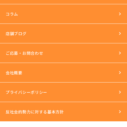
長年の運営実績
最新の美容機器も試し放題
コラム
完全個室
スタッフ研修
セクハラ根絶
店舗ブログ
反社会的勢力との関係の話
ご応募・お問合わせ
会社概要
プライバシーポリシー
反社会的勢力に対する基本方針