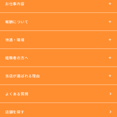
お仕事内容
報酬について
報酬の仕組み
待遇・環境
パーティチャット
2ショットチャット
待遇について
経験者の方へ
ノルマ罰金無し
支払い方法
社会保険加入可
当店が選ばれる理由
法人運営
送迎あり
日払いOK
よくある質問
イベントもいっぱい
店舗を探す
環境