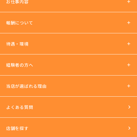
お仕事内容
報酬について
報酬の仕組み
待遇・環境
パーティチャット
2ショットチャット
待遇について
経験者の方へ
ノルマ罰金無し
支払い方法
社会保険加入可
当店が選ばれる理由
法人運営
送迎あり
日払いOK
よくある質問
イベントもいっぱい
店舗を探す
環境