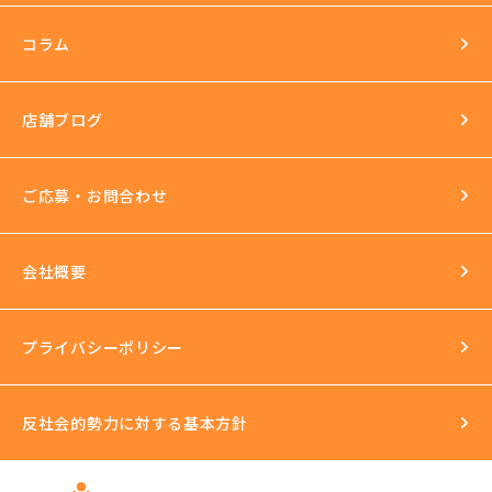
長年の運営実績
最新の美容機器も試し放題
コラム
完全個室
スタッフ研修
セクハラ根絶
店舗ブログ
反社会的勢力との関係の話
ご応募・お問合わせ
会社概要
プライバシーポリシー
反社会的勢力に対する基本方針