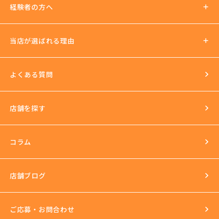
待遇について
経験者の方へ
ノルマ罰金無し
支払い方法
社会保険加入可
当店が選ばれる理由
法人運営
送迎あり
日払いOK
よくある質問
イベントもいっぱい
店舗を探す
環境
長年の運営実績
最新の美容機器も試し放題
コラム
完全個室
スタッフ研修
セクハラ根絶
店舗ブログ
反社会的勢力との関係の話
ご応募・お問合わせ