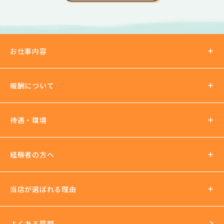
お仕事内容
報酬について
報酬の仕組み
待遇・環境
パーティチャット
2ショットチャット
待遇について
経験者の方へ
ノルマ罰金無し
支払い方法
社会保険加入可
当店が選ばれる理由
法人運営
送迎あり
日払いOK
よくある質問