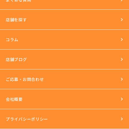
イベントもいっぱい
店舗を探す
環境
長年の運営実績
最新の美容機器も試し放題
コラム
完全個室
スタッフ研修
セクハラ根絶
店舗ブログ
反社会的勢力との関係の話
ご応募・お問合わせ
会社概要
プライバシーポリシー