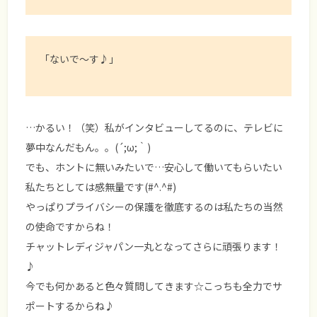
「ないで～す♪」
…かるい！（笑）私がインタビューしてるのに、テレビに
夢中なんだもん。。(´;ω;｀)
でも、ホントに無いみたいで…安心して働いてもらいたい
私たちとしては感無量です(#^.^#)
やっぱり
プライバシーの保護
を徹底するのは私たちの当然
の使命ですからね！
チャットレディジャパン一丸となってさらに頑張ります！
♪
今でも何かあると色々質問してきます☆こっちも全力でサ
ポートするからね♪