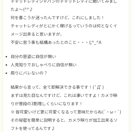
チャットレディジャパンのチャットレディに聞いてみまし
たよ～(^^♪
何を書こうか迷ったんですけど、これにしました！
チャットレディがとにかく稼げるっていうのは何となくイ
メージ出来ると思いますが、
不安に思う事も結構あったとのこと・・・(;^_^A
自分の容姿に自信が無い
人見知りでおしゃべりに自信が無い
周りにバレないの？
結果から言って、全て即解決できる事です！( ﾟДﾟ)
まずは見た目なんですけど、これは凄いですよ！カメラ映
りが普段の3割増しくらいになります！
※ 皆可愛いけど更に可愛くなるって意味だからね(´・ω・`)
その秘密を簡単に説明すると、カメラ映りが加工出来るソ
フトを使ってるんです♪