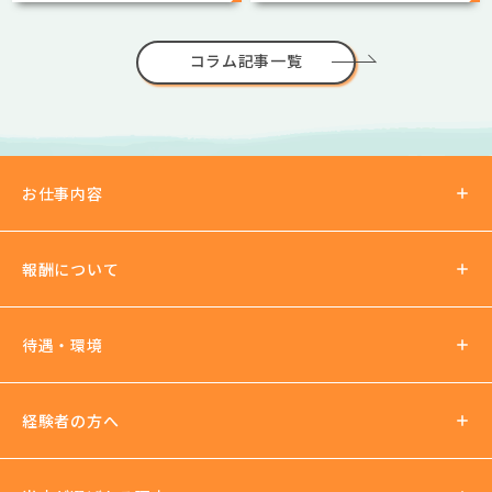
コラム記事一覧
お仕事内容
報酬について
報酬の仕組み
待遇・環境
パーティチャット
2ショットチャット
待遇について
経験者の方へ
ノルマ罰金無し
支払い方法
社会保険加入可