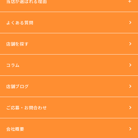
当店が選ばれる理由
法人運営
送迎あり
日払いOK
よくある質問
イベントもいっぱい
店舗を探す
環境
長年の運営実績
最新の美容機器も試し放題
コラム
完全個室
スタッフ研修
セクハラ根絶
店舗ブログ
反社会的勢力との関係の話
ご応募・お問合わせ
会社概要