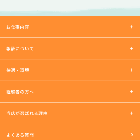
お仕事内容
報酬について
報酬の仕組み
待遇・環境
パーティチャット
2ショットチャット
待遇について
経験者の方へ
ノルマ罰金無し
支払い方法
社会保険加入可
当店が選ばれる理由
法人運営
送迎あり
日払いOK
よくある質問
イベントもいっぱい