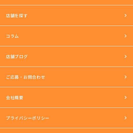
店舗を探す
環境
長年の運営実績
最新の美容機器も試し放題
コラム
完全個室
スタッフ研修
セクハラ根絶
店舗ブログ
反社会的勢力との関係の話
ご応募・お問合わせ
会社概要
プライバシーポリシー