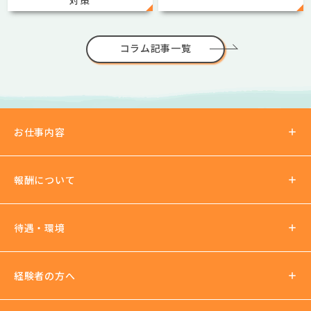
コラム記事一覧
お仕事内容
報酬について
報酬の仕組み
待遇・環境
パーティチャット
2ショットチャット
待遇について
経験者の方へ
ノルマ罰金無し
支払い方法
社会保険加入可