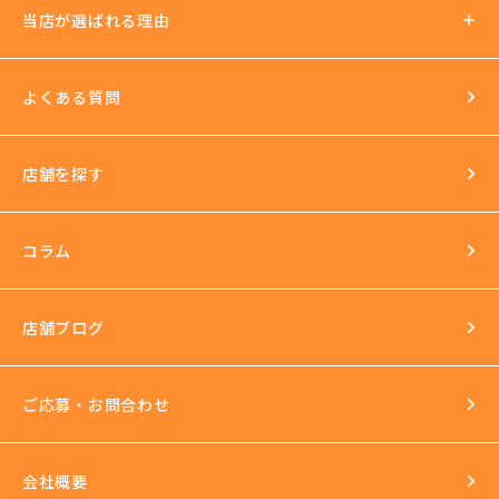
当店が選ばれる理由
法人運営
送迎あり
日払いOK
よくある質問
イベントもいっぱい
店舗を探す
環境
長年の運営実績
最新の美容機器も試し放題
コラム
完全個室
スタッフ研修
セクハラ根絶
店舗ブログ
反社会的勢力との関係の話
ご応募・お問合わせ
会社概要