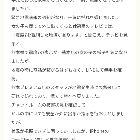
ましたが、
緊急地震速報の通知がなり、一気に揺れを感じました。
女の子も慌てて外に出てくると休憩室のテレビでは、
「震度7を観測した地域があります」と聞こえ、テレビを見
ると、
熊本県で震度7の表示が…熊本店の女の子の様子も気になり
ましたが
地震の時に電話が繋がるはずもなく、LINEにて無事を確
認。
熊本プレミアム店のスタッフが地震発生時に久留米店に
研修で訪れており、慌てて熊本へ戻りました。
チャットルームの被害状況を確認して
ビルの中にいても安全か外に出るか指示を行おうとしまし
たが、
状況が把握できずに困っていましたが、iPhoneの
FaceTime（テレビ電話機能）が